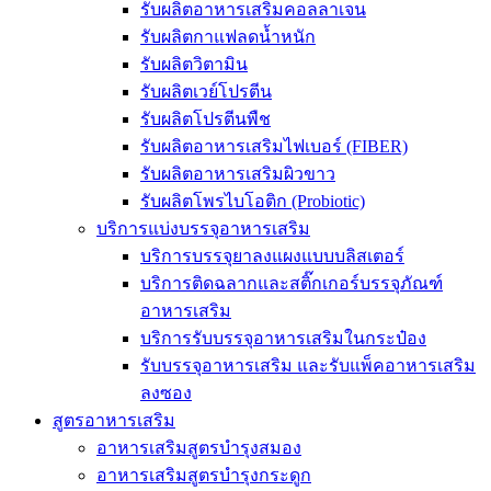
รับผลิตอาหารเสริมคอลลาเจน
รับผลิตกาแฟลดน้ำหนัก
รับผลิตวิตามิน
รับผลิตเวย์โปรตีน
รับผลิตโปรตีนพืช
รับผลิตอาหารเสริมไฟเบอร์ (FIBER)
รับผลิตอาหารเสริมผิวขาว
รับผลิตโพรไบโอติก (Probiotic)
บริการแบ่งบรรจุอาหารเสริม
บริการบรรจุยาลงแผงแบบบลิสเตอร์
บริการติดฉลากและสติ๊กเกอร์บรรจุภัณฑ์
อาหารเสริม
บริการรับบรรจุอาหารเสริมในกระป๋อง
รับบรรจุอาหารเสริม และรับแพ็คอาหารเสริม
ลงซอง
สูตรอาหารเสริม
อาหารเสริมสูตรบำรุงสมอง
อาหารเสริมสูตรบำรุงกระดูก