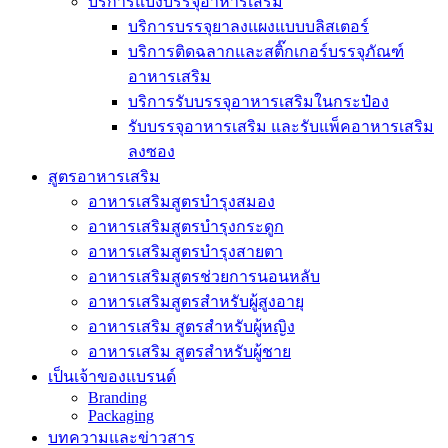
บริการแบ่งบรรจุอาหารเสริม
บริการบรรจุยาลงแผงแบบบลิสเตอร์
บริการติดฉลากและสติ๊กเกอร์บรรจุภัณฑ์
อาหารเสริม
บริการรับบรรจุอาหารเสริมในกระป๋อง
รับบรรจุอาหารเสริม และรับแพ็คอาหารเสริม
ลงซอง
สูตรอาหารเสริม
อาหารเสริมสูตรบำรุงสมอง
อาหารเสริมสูตรบำรุงกระดูก
อาหารเสริมสูตรบำรุงสายตา
อาหารเสริมสูตรช่วยการนอนหลับ
อาหารเสริมสูตรสำหรับผู้สูงอายุ
อาหารเสริม สูตรสำหรับผู้หญิง
อาหารเสริม สูตรสำหรับผู้ชาย
เป็นเจ้าของแบรนด์
Branding
Packaging
บทความและข่าวสาร