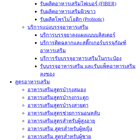
รับผลิตอาหารเสริมไฟเบอร์ (FIBER)
รับผลิตอาหารเสริมผิวขาว
รับผลิตโพรไบโอติก (Probiotic)
บริการแบ่งบรรจุอาหารเสริม
บริการบรรจุยาลงแผงแบบบลิสเตอร์
บริการติดฉลากและสติ๊กเกอร์บรรจุภัณฑ์
อาหารเสริม
บริการรับบรรจุอาหารเสริมในกระป๋อง
รับบรรจุอาหารเสริม และรับแพ็คอาหารเสริม
ลงซอง
สูตรอาหารเสริม
อาหารเสริมสูตรบำรุงสมอง
อาหารเสริมสูตรบำรุงกระดูก
อาหารเสริมสูตรบำรุงสายตา
อาหารเสริมสูตรช่วยการนอนหลับ
อาหารเสริมสูตรสำหรับผู้สูงอายุ
อาหารเสริม สูตรสำหรับผู้หญิง
อาหารเสริม สูตรสำหรับผู้ชาย