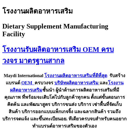
โรงงานผลิตอาหารเสริม
Dietary Supplement Manufacturing
Facility
โรงงานรับผลิตอาหารเสริม OEM ครบ
วงจร มาตรฐานสากล
Maydi International
โรงงานผลิตอาหารเสริมที่ดีที่สุด
รับสร้าง
แบรนด์
OEM
ครบวงจร
บริษัทผลิตอาหารเสริม
และ
โรงงาน
ผลิตอาหารเสริม
ชั้นนำ ผู้นำด้านการผลิตอาหารเสริมที่มี
คุณภาพ ที่พร้อมจะเติบโตไปกับลูกค้าทุกคน ตั้งแต่ขั้นตอนการ
คิดค้น และพัฒนาสูตร บริการขนส่ง บริการ เช่าพื้นที่จัดเก็บ
สินค้า บริการออกแบบแพ็กเกจจิ้ง และฉลากสินค้า รวมถึง
บริการจดแจ้ง และขึ้นทะเบียนอย. ทีเดียวครบจบสำหรับคนอยาก
ทำแบรนด์อาหารเสริมของตัวเอง