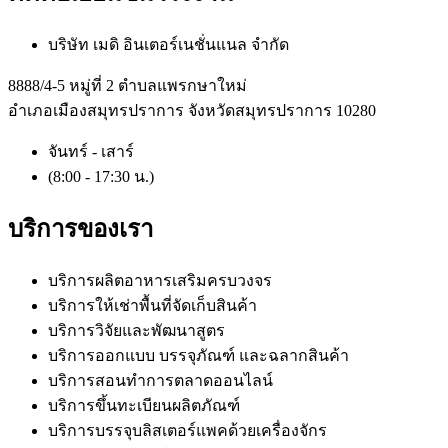
บริษัท เมดิ อินเตอร์เนชั่นแนล จำกัด
8888/4-5 หมู่ที่ 2 ตำบลแพรกษาใหม่
อำเภอเมืองสมุทรปราการ จังหวัดสมุทรปราการ 10280
จันทร์ - เสาร์
(8:00 - 17:30 น.)
บริการของเรา
บริการผลิตอาหารเสริมครบวงจร
บริการให้เช่าพื้นที่จัดเก็บสินค้า
บริการวิจัยและพัฒนาสูตร
บริการออกแบบ บรรจุภัณฑ์ และฉลากสินค้า
บริการสอนทำการตลาดออนไลน์
บริการขึ้นทะเบียนผลิตภัณฑ์
บริการบรรจุบลิสเตอร์แพคด้วยเครื่องจักร