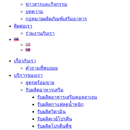
ข่าวสารและกิจกรรม
บทความ
กฎหมายผลิตภัณฑ์เสริมอาหาร
ติดต่อเรา
ร่วมงานกับเรา
เกี่ยวกับเรา
คำถามที่พบบ่อย
บริการของเรา
สูตรพร้อมขาย
รับผลิตอาหารเสริม
รับผลิตอาหารเสริมคอลลาเจน
รับผลิตกาแฟลดน้ำหนัก
รับผลิตวิตามิน
รับผลิตเวย์โปรตีน
รับผลิตโปรตีนพืช