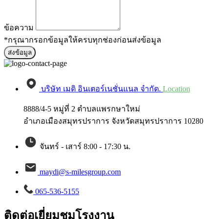
ข้อความ
*กรุณากรอกข้อมูลให้ครบทุกช่องก่อนส่งข้อมูล
ส่งข้อมูล
บริษัท เมดิ อินเตอร์เนชั่นแนล จำกัด.
Location
8888/4-5 หมู่ที่ 2 ตำบลแพรกษาใหม่
อำเภอเมืองสมุทรปราการ จังหวัดสมุทรปราการ 10280
จันทร์ - เสาร์ 8:00 - 17:30 น.
maydi@s-milesgroup.com
065-536-5155
ติดต่อเยี่ยมชมโรงงาน