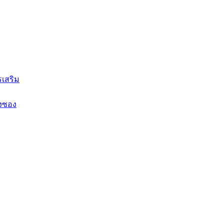
เสริม
ลงซอง