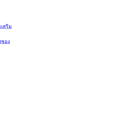
เสริม
ลงซอง