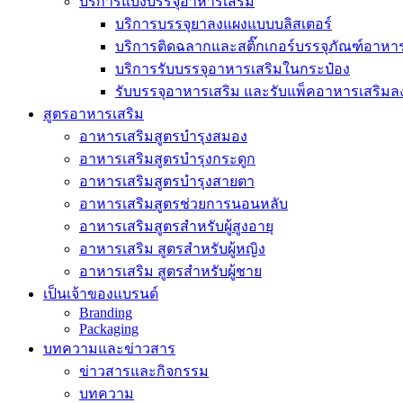
บริการแบ่งบรรจุอาหารเสริม
บริการบรรจุยาลงแผงแบบบลิสเตอร์
บริการติดฉลากและสติ๊กเกอร์บรรจุภัณฑ์อาหาร
บริการรับบรรจุอาหารเสริมในกระป๋อง
รับบรรจุอาหารเสริม และรับแพ็คอาหารเสริม
สูตรอาหารเสริม
อาหารเสริมสูตรบำรุงสมอง
อาหารเสริมสูตรบำรุงกระดูก
อาหารเสริมสูตรบำรุงสายตา
อาหารเสริมสูตรช่วยการนอนหลับ
อาหารเสริมสูตรสำหรับผู้สูงอายุ
อาหารเสริม สูตรสำหรับผู้หญิง
อาหารเสริม สูตรสำหรับผู้ชาย
เป็นเจ้าของแบรนด์
Branding
Packaging
บทความและข่าวสาร
ข่าวสารและกิจกรรม
บทความ