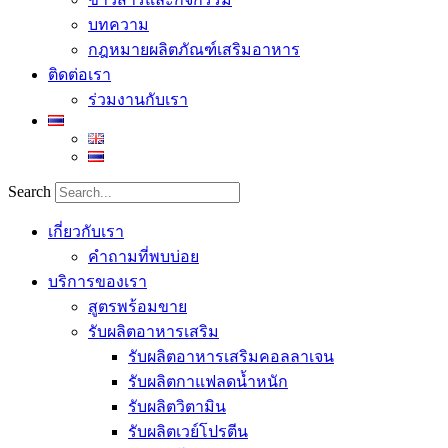
บทความ
กฎหมายผลิตภัณฑ์เสริมอาหาร
ติดต่อเรา
ร่วมงานกับเรา
Search
เกี่ยวกับเรา
คำถามที่พบบ่อย
บริการของเรา
สูตรพร้อมขาย
รับผลิตอาหารเสริม
รับผลิตอาหารเสริมคอลลาเจน
รับผลิตกาแฟลดน้ำหนัก
รับผลิตวิตามิน
รับผลิตเวย์โปรตีน