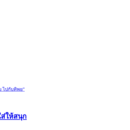
ส่ให้สนุก