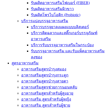
รับผลิตอาหารเสริมไฟเบอร์ (FIBER)
รับผลิตอาหารเสริมผิวขาว
รับผลิตโพรไบโอติก (Probiotic)
บริการแบ่งบรรจุอาหารเสริม
บริการบรรจุยาลงแผงแบบบลิสเตอร์
บริการติดฉลากและสติ๊กเกอร์บรรจุภัณฑ์
อาหารเสริม
บริการรับบรรจุอาหารเสริมในกระป๋อง
รับบรรจุอาหารเสริม และรับแพ็คอาหารเสริม
ลงซอง
สูตรอาหารเสริม
อาหารเสริมสูตรบำรุงสมอง
อาหารเสริมสูตรบำรุงกระดูก
อาหารเสริมสูตรบำรุงสายตา
อาหารเสริมสูตรช่วยการนอนหลับ
อาหารเสริมสูตรสำหรับผู้สูงอายุ
อาหารเสริม สูตรสำหรับผู้หญิง
อาหารเสริม สูตรสำหรับผู้ชาย