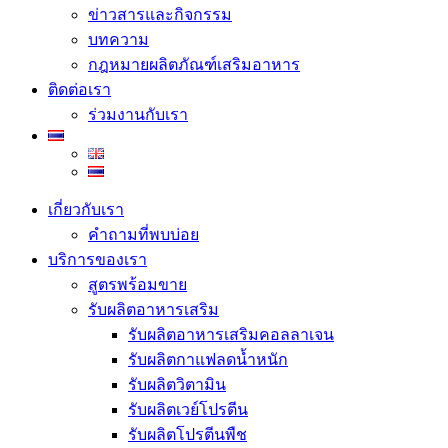
ข่าวสารและกิจกรรม
บทความ
กฎหมายผลิตภัณฑ์เสริมอาหาร
ติดต่อเรา
ร่วมงานกับเรา
เกี่ยวกับเรา
คำถามที่พบบ่อย
บริการของเรา
สูตรพร้อมขาย
รับผลิตอาหารเสริม
รับผลิตอาหารเสริมคอลลาเจน
รับผลิตกาแฟลดน้ำหนัก
รับผลิตวิตามิน
รับผลิตเวย์โปรตีน
รับผลิตโปรตีนพืช