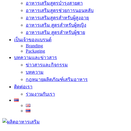
อาหารเสริมสูตรบำรุงสายตา
อาหารเสริมสูตรช่วยการนอนหลับ
อาหารเสริมสูตรสำหรับผู้สูงอายุ
อาหารเสริม สูตรสำหรับผู้หญิง
อาหารเสริม สูตรสำหรับผู้ชาย
เป็นเจ้าของแบรนด์
Branding
Packaging
บทความและข่าวสาร
ข่าวสารและกิจกรรม
บทความ
กฎหมายผลิตภัณฑ์เสริมอาหาร
ติดต่อเรา
ร่วมงานกับเรา