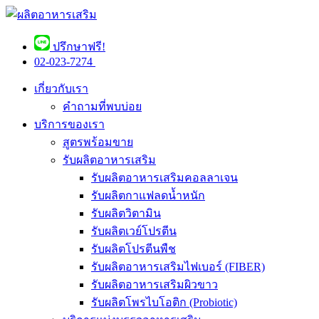
ปรึกษาฟรี!
02-023-7274 ​
เกี่ยวกับเรา
คำถามที่พบบ่อย
บริการของเรา
สูตรพร้อมขาย
รับผลิตอาหารเสริม
รับผลิตอาหารเสริมคอลลาเจน
รับผลิตกาแฟลดน้ำหนัก
รับผลิตวิตามิน
รับผลิตเวย์โปรตีน
รับผลิตโปรตีนพืช
รับผลิตอาหารเสริมไฟเบอร์ (FIBER)
รับผลิตอาหารเสริมผิวขาว
รับผลิตโพรไบโอติก (Probiotic)