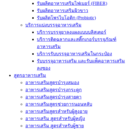
รับผลิตอาหารเสริมไฟเบอร์ (FIBER)
รับผลิตอาหารเสริมผิวขาว
รับผลิตโพรไบโอติก (Probiotic)
บริการแบ่งบรรจุอาหารเสริม
บริการบรรจุยาลงแผงแบบบลิสเตอร์
บริการติดฉลากและสติ๊กเกอร์บรรจุภัณฑ์
อาหารเสริม
บริการรับบรรจุอาหารเสริมในกระป๋อง
รับบรรจุอาหารเสริม และรับแพ็คอาหารเสริม
ลงซอง
สูตรอาหารเสริม
อาหารเสริมสูตรบำรุงสมอง
อาหารเสริมสูตรบำรุงกระดูก
อาหารเสริมสูตรบำรุงสายตา
อาหารเสริมสูตรช่วยการนอนหลับ
อาหารเสริมสูตรสำหรับผู้สูงอายุ
อาหารเสริม สูตรสำหรับผู้หญิง
อาหารเสริม สูตรสำหรับผู้ชาย