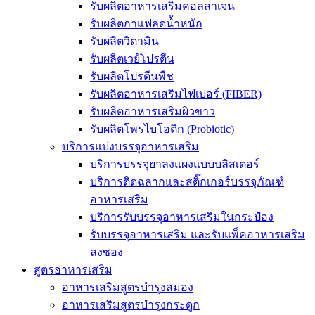
รับผลิตอาหารเสริมคอลลาเจน
รับผลิตกาแฟลดน้ำหนัก
รับผลิตวิตามิน
รับผลิตเวย์โปรตีน
รับผลิตโปรตีนพืช
รับผลิตอาหารเสริมไฟเบอร์ (FIBER)
รับผลิตอาหารเสริมผิวขาว
รับผลิตโพรไบโอติก (Probiotic)
บริการแบ่งบรรจุอาหารเสริม
บริการบรรจุยาลงแผงแบบบลิสเตอร์
บริการติดฉลากและสติ๊กเกอร์บรรจุภัณฑ์
อาหารเสริม
บริการรับบรรจุอาหารเสริมในกระป๋อง
รับบรรจุอาหารเสริม และรับแพ็คอาหารเสริม
ลงซอง
สูตรอาหารเสริม
อาหารเสริมสูตรบำรุงสมอง
อาหารเสริมสูตรบำรุงกระดูก