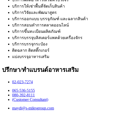
บริการให้เช่าพื้นที่จัดเก็บสินค้า
บริการวิจัยและพัฒนาสูตร
บริการออกแบบ บรรจุภัณฑ์ และฉลากสินค้า
บริการสอนทำการตลาดออนไลน์
บริการขึ้นทะเบียนผลิตภัณฑ์
บริการบรรจุบลิสเตอร์แพคด้วยเครื่องจักร
บริการบรรจุกระป๋อง
ติดฉลาก ติดสติ๊กเกอร์
แบ่งบรรจุอาหารเสริม
ปรึกษา/ทำแบรนด์อาหารเสริม
02-023-7274​
065-536-5155
​080-392-8111
(Customer Consultant)​
maydi@s-milesgroup.com