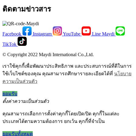
ติดตามข่าวสาร
Facebook
Instagram
YouTube
Line Maydi
TikTok
© Copyright 2022 Maydi International Co.,Ltd.
เราใช้คุกกี้เพื่อพัฒนาประสิทธิภาพ และประสบการณ์ที่ดีในการ
ใช้เว็บไซต์ของคุณ คุณสามารถศึกษารายละเอียดได้ที่
นโยบาย
ความเป็นส่วนตัว
ยอมรับ
ตั้งค่าความเป็นส่วนตัว
คุณสามารถเลือกการตั้งค่าคุกกี้โดยเปิด/ปิด คุกกี้ในแต่ละ
ประเภทได้ตามความต้องการ ยกเว้น คุกกี้ที่จำเป็น
ยอมรับทั้งหมด