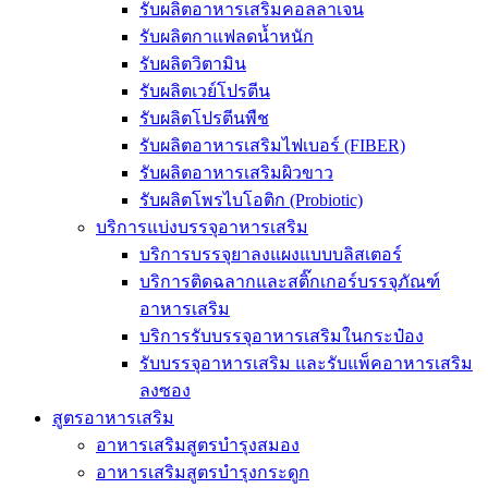
รับผลิตอาหารเสริมคอลลาเจน
รับผลิตกาแฟลดน้ำหนัก
รับผลิตวิตามิน
รับผลิตเวย์โปรตีน
รับผลิตโปรตีนพืช
รับผลิตอาหารเสริมไฟเบอร์ (FIBER)
รับผลิตอาหารเสริมผิวขาว
รับผลิตโพรไบโอติก (Probiotic)
บริการแบ่งบรรจุอาหารเสริม
บริการบรรจุยาลงแผงแบบบลิสเตอร์
บริการติดฉลากและสติ๊กเกอร์บรรจุภัณฑ์
อาหารเสริม
บริการรับบรรจุอาหารเสริมในกระป๋อง
รับบรรจุอาหารเสริม และรับแพ็คอาหารเสริม
ลงซอง
สูตรอาหารเสริม
อาหารเสริมสูตรบำรุงสมอง
อาหารเสริมสูตรบำรุงกระดูก