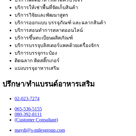
บริการให้เช่าพื้นที่จัดเก็บสินค้า
บริการวิจัยและพัฒนาสูตร
บริการออกแบบ บรรจุภัณฑ์ และฉลากสินค้า
บริการสอนทำการตลาดออนไลน์
บริการขึ้นทะเบียนผลิตภัณฑ์
บริการบรรจุบลิสเตอร์แพคด้วยเครื่องจักร
บริการบรรจุกระป๋อง
ติดฉลาก ติดสติ๊กเกอร์
แบ่งบรรจุอาหารเสริม
ปรึกษา/ทำแบรนด์อาหารเสริม
02-023-7274​
065-536-5155
​080-392-8111
(Customer Consultant)​
maydi@s-milesgroup.com