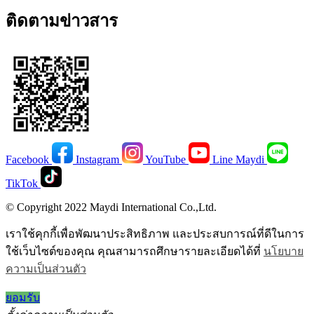
ติดตามข่าวสาร
Facebook
Instagram
YouTube
Line Maydi
TikTok
© Copyright 2022 Maydi International Co.,Ltd.
เราใช้คุกกี้เพื่อพัฒนาประสิทธิภาพ และประสบการณ์ที่ดีในการ
ใช้เว็บไซต์ของคุณ คุณสามารถศึกษารายละเอียดได้ที่
นโยบาย
ความเป็นส่วนตัว
ยอมรับ