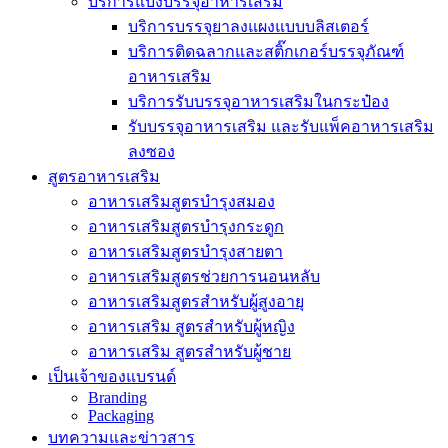
บริการแบ่งบรรจุอาหารเสริม
บริการบรรจุยาลงแผงแบบบลิสเตอร์
บริการติดฉลากและสติ๊กเกอร์บรรจุภัณฑ์
อาหารเสริม
บริการรับบรรจุอาหารเสริมในกระป๋อง
รับบรรจุอาหารเสริม และรับแพ็คอาหารเสริม
ลงซอง
สูตรอาหารเสริม
อาหารเสริมสูตรบำรุงสมอง
อาหารเสริมสูตรบำรุงกระดูก
อาหารเสริมสูตรบำรุงสายตา
อาหารเสริมสูตรช่วยการนอนหลับ
อาหารเสริมสูตรสำหรับผู้สูงอายุ
อาหารเสริม สูตรสำหรับผู้หญิง
อาหารเสริม สูตรสำหรับผู้ชาย
เป็นเจ้าของแบรนด์
Branding
Packaging
บทความและข่าวสาร