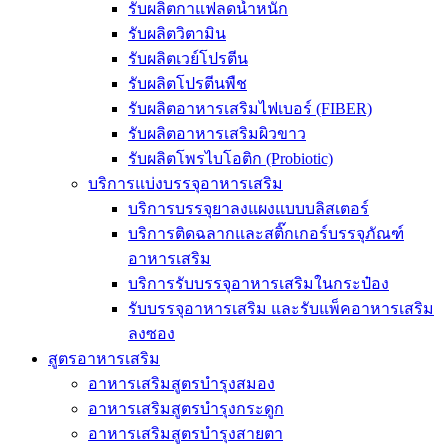
รับผลิตกาแฟลดน้ำหนัก
รับผลิตวิตามิน
รับผลิตเวย์โปรตีน
รับผลิตโปรตีนพืช
รับผลิตอาหารเสริมไฟเบอร์ (FIBER)
รับผลิตอาหารเสริมผิวขาว
รับผลิตโพรไบโอติก (Probiotic)
บริการแบ่งบรรจุอาหารเสริม
บริการบรรจุยาลงแผงแบบบลิสเตอร์
บริการติดฉลากและสติ๊กเกอร์บรรจุภัณฑ์
อาหารเสริม
บริการรับบรรจุอาหารเสริมในกระป๋อง
รับบรรจุอาหารเสริม และรับแพ็คอาหารเสริม
ลงซอง
สูตรอาหารเสริม
อาหารเสริมสูตรบำรุงสมอง
อาหารเสริมสูตรบำรุงกระดูก
อาหารเสริมสูตรบำรุงสายตา