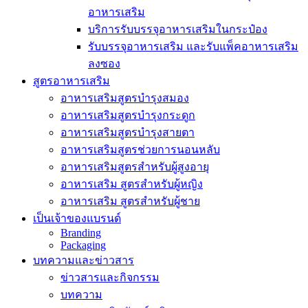
อาหารเสริม
บริการรับบรรจุอาหารเสริมในกระป๋อง
รับบรรจุอาหารเสริม และรับแพ็คอาหารเสริม
ลงซอง
สูตรอาหารเสริม
อาหารเสริมสูตรบำรุงสมอง
อาหารเสริมสูตรบำรุงกระดูก
อาหารเสริมสูตรบำรุงสายตา
อาหารเสริมสูตรช่วยการนอนหลับ
อาหารเสริมสูตรสำหรับผู้สูงอายุ
อาหารเสริม สูตรสำหรับผู้หญิง
อาหารเสริม สูตรสำหรับผู้ชาย
เป็นเจ้าของแบรนด์
Branding
Packaging
บทความและข่าวสาร
ข่าวสารและกิจกรรม
บทความ