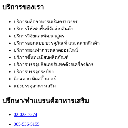
บริการของเรา
บริการผลิตอาหารเสริมครบวงจร
บริการให้เช่าพื้นที่จัดเก็บสินค้า
บริการวิจัยและพัฒนาสูตร
บริการออกแบบ บรรจุภัณฑ์ และฉลากสินค้า
บริการสอนทำการตลาดออนไลน์
บริการขึ้นทะเบียนผลิตภัณฑ์
บริการบรรจุบลิสเตอร์แพคด้วยเครื่องจักร
บริการบรรจุกระป๋อง
ติดฉลาก ติดสติ๊กเกอร์
แบ่งบรรจุอาหารเสริม
ปรึกษา/ทำแบรนด์อาหารเสริม
02-023-7274​
065-536-5155