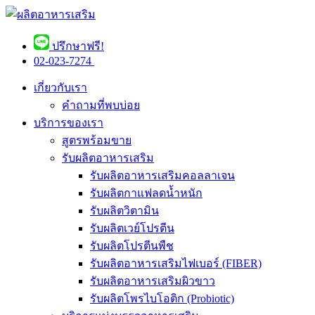
ปรึกษาฟรี!
02-023-7274 ​
เกี่ยวกับเรา
คำถามที่พบบ่อย
บริการของเรา
สูตรพร้อมขาย
รับผลิตอาหารเสริม
รับผลิตอาหารเสริมคอลลาเจน
รับผลิตกาแฟลดน้ำหนัก
รับผลิตวิตามิน
รับผลิตเวย์โปรตีน
รับผลิตโปรตีนพืช
รับผลิตอาหารเสริมไฟเบอร์ (FIBER)
รับผลิตอาหารเสริมผิวขาว
รับผลิตโพรไบโอติก (Probiotic)