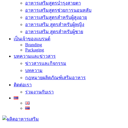
อาหารเสริมสูตรบำรุงสายตา
อาหารเสริมสูตรช่วยการนอนหลับ
อาหารเสริมสูตรสำหรับผู้สูงอายุ
อาหารเสริม สูตรสำหรับผู้หญิง
อาหารเสริม สูตรสำหรับผู้ชาย
เป็นเจ้าของแบรนด์
Branding
Packaging
บทความและข่าวสาร
ข่าวสารและกิจกรรม
บทความ
กฎหมายผลิตภัณฑ์เสริมอาหาร
ติดต่อเรา
ร่วมงานกับเรา