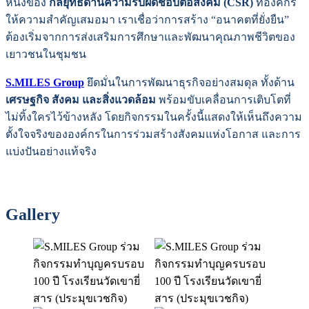
หนึ่งของ
กลยุทธ์ด้านความรับผิดชอบต่อสังคม (CSR)
ที่องค์กร
ให้ความสำคัญเสมอมา เราเชื่อว่าการสร้าง “อนาคตที่ยั่งยืน”
ต้องเริ่มจากการส่งเสริมการศึกษาและพัฒนาคุณภาพชีวิตของ
เยาวชนในชุมชน
S.MILES Group
ยึดมั่นในการพัฒนาธุรกิจอย่างสมดุล ทั้งด้าน
เศรษฐกิจ สังคม และสิ่งแวดล้อม
พร้อมขับเคลื่อนการเติบโตที่
ไม่ทิ้งใครไว้ข้างหลัง โดยกิจกรรมในครั้งนี้แสดงให้เห็นถึงความ
ตั้งใจจริงขององค์กรในการร่วมสร้างสังคมแห่งโอกาส และการ
แบ่งปันอย่างแท้จริง
Gallery