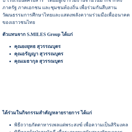
ปี โรงเรียนดีศรียี่สาร” โดยมีผู้เข้าร่วมงานจำนวนมากจากทั้ง
ภาครัฐ ภาคเอกชน และชุมชนท้องถิ่น เพื่อร่วมกันสืบสาน
วัฒนธรรมการศึกษาไทยและแสดงพลังความร่วมมือเพื่ออนาคต
ของเยาวชนไทย
ตัวแทนจาก S.MILES Group ได้แก่
คุณยงยุทธ สุวรรณบุตร
คุณอรัญญา สุวรรณบุตร
คุณเมธากุล สุวรรณบุตร
ได้ร่วมในกิจกรรมสำคัญหลายรายการ ได้แก่
พิธีถวายภัตตาหารเพลแด่พระสงฆ์ เพื่อความเป็นสิริมงคล