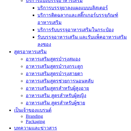
บริการแบ่งบรรจุอาหารเสริม
บริการบรรจุยาลงแผงแบบบลิสเตอร์
บริการติดฉลากและสติ๊กเกอร์บรรจุภัณฑ์
อาหารเสริม
บริการรับบรรจุอาหารเสริมในกระป๋อง
รับบรรจุอาหารเสริม และรับแพ็คอาหารเสริม
ลงซอง
สูตรอาหารเสริม
อาหารเสริมสูตรบำรุงสมอง
อาหารเสริมสูตรบำรุงกระดูก
อาหารเสริมสูตรบำรุงสายตา
อาหารเสริมสูตรช่วยการนอนหลับ
อาหารเสริมสูตรสำหรับผู้สูงอายุ
อาหารเสริม สูตรสำหรับผู้หญิง
อาหารเสริม สูตรสำหรับผู้ชาย
เป็นเจ้าของแบรนด์
Branding
Packaging
บทความและข่าวสาร