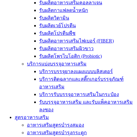
รับผลิตอาหารเสริมคอลลาเจน
รับผลิตกาแฟลดน้ำหนัก
รับผลิตวิตามิน
รับผลิตเวย์โปรตีน
รับผลิตโปรตีนพืช
รับผลิตอาหารเสริมไฟเบอร์ (FIBER)
รับผลิตอาหารเสริมผิวขาว
รับผลิตโพรไบโอติก (Probiotic)
บริการแบ่งบรรจุอาหารเสริม
บริการบรรจุยาลงแผงแบบบลิสเตอร์
บริการติดฉลากและสติ๊กเกอร์บรรจุภัณฑ์
อาหารเสริม
บริการรับบรรจุอาหารเสริมในกระป๋อง
รับบรรจุอาหารเสริม และรับแพ็คอาหารเสริม
ลงซอง
สูตรอาหารเสริม
อาหารเสริมสูตรบำรุงสมอง
อาหารเสริมสูตรบำรุงกระดูก