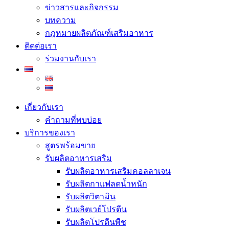
ข่าวสารและกิจกรรม
บทความ
กฎหมายผลิตภัณฑ์เสริมอาหาร
ติดต่อเรา
ร่วมงานกับเรา
เกี่ยวกับเรา
คำถามที่พบบ่อย
บริการของเรา
สูตรพร้อมขาย
รับผลิตอาหารเสริม
รับผลิตอาหารเสริมคอลลาเจน
รับผลิตกาแฟลดน้ำหนัก
รับผลิตวิตามิน
รับผลิตเวย์โปรตีน
รับผลิตโปรตีนพืช