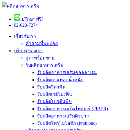
ปรึกษาฟรี!
02-023-7274 ​
เกี่ยวกับเรา
คำถามที่พบบ่อย
บริการของเรา
สูตรพร้อมขาย
รับผลิตอาหารเสริม
รับผลิตอาหารเสริมคอลลาเจน
รับผลิตกาแฟลดน้ำหนัก
รับผลิตวิตามิน
รับผลิตเวย์โปรตีน
รับผลิตโปรตีนพืช
รับผลิตอาหารเสริมไฟเบอร์ (FIBER)
รับผลิตอาหารเสริมผิวขาว
รับผลิตโพรไบโอติก (Probiotic)