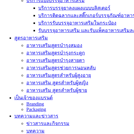
บริการแบ่งบรรจุอาหารเสริม
บริการบรรจุยาลงแผงแบบบลิสเตอร์
บริการติดฉลากและสติ๊กเกอร์บรรจุภัณฑ์อาหาร
บริการรับบรรจุอาหารเสริมในกระป๋อง
รับบรรจุอาหารเสริม และรับแพ็คอาหารเสริม
สูตรอาหารเสริม
อาหารเสริมสูตรบำรุงสมอง
อาหารเสริมสูตรบำรุงกระดูก
อาหารเสริมสูตรบำรุงสายตา
อาหารเสริมสูตรช่วยการนอนหลับ
อาหารเสริมสูตรสำหรับผู้สูงอายุ
อาหารเสริม สูตรสำหรับผู้หญิง
อาหารเสริม สูตรสำหรับผู้ชาย
เป็นเจ้าของแบรนด์
Branding
Packaging
บทความและข่าวสาร
ข่าวสารและกิจกรรม
บทความ