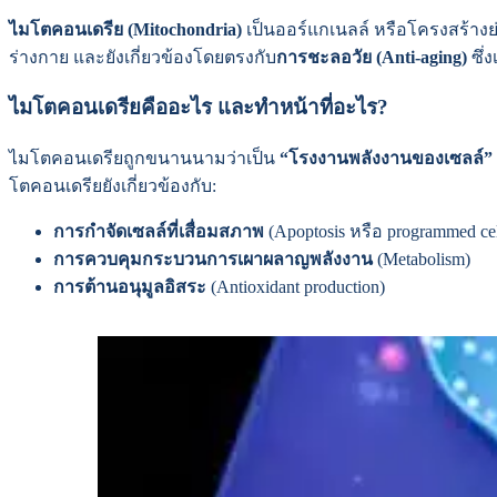
ไมโตคอนเดรีย (Mitochondria)
เป็นออร์แกเนลล์ หรือโครงสร้างย
ร่างกาย และยังเกี่ยวข้องโดยตรงกับ
การชะลอวัย (Anti-aging)
ซึ่
ไมโตคอนเดรียคืออะไร และทำหน้าที่อะไร?
ไมโตคอนเดรียถูกขนานนามว่าเป็น
“โรงงานพลังงานของเซลล์”
โตคอนเดรียยังเกี่ยวข้องกับ:
การกำจัดเซลล์ที่เสื่อมสภาพ
(Apoptosis หรือ programmed cel
การควบคุมกระบวนการเผาผลาญพลังงาน
(Metabolism)
การต้านอนุมูลอิสระ
(Antioxidant production)