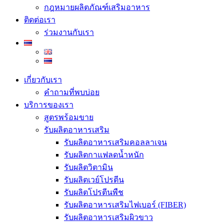
กฎหมายผลิตภัณฑ์เสริมอาหาร
ติดต่อเรา
ร่วมงานกับเรา
เกี่ยวกับเรา
คำถามที่พบบ่อย
บริการของเรา
สูตรพร้อมขาย
รับผลิตอาหารเสริม
รับผลิตอาหารเสริมคอลลาเจน
รับผลิตกาแฟลดน้ำหนัก
รับผลิตวิตามิน
รับผลิตเวย์โปรตีน
รับผลิตโปรตีนพืช
รับผลิตอาหารเสริมไฟเบอร์ (FIBER)
รับผลิตอาหารเสริมผิวขาว