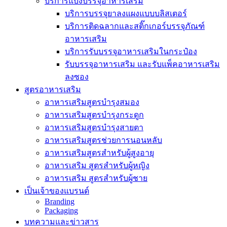
บริการแบ่งบรรจุอาหารเสริม
บริการบรรจุยาลงแผงแบบบลิสเตอร์
บริการติดฉลากและสติ๊กเกอร์บรรจุภัณฑ์
อาหารเสริม
บริการรับบรรจุอาหารเสริมในกระป๋อง
รับบรรจุอาหารเสริม และรับแพ็คอาหารเสริม
ลงซอง
สูตรอาหารเสริม
อาหารเสริมสูตรบำรุงสมอง
อาหารเสริมสูตรบำรุงกระดูก
อาหารเสริมสูตรบำรุงสายตา
อาหารเสริมสูตรช่วยการนอนหลับ
อาหารเสริมสูตรสำหรับผู้สูงอายุ
อาหารเสริม สูตรสำหรับผู้หญิง
อาหารเสริม สูตรสำหรับผู้ชาย
เป็นเจ้าของแบรนด์
Branding
Packaging
บทความและข่าวสาร