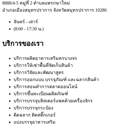
8888/4-5 หมู่ที่ 2 ตำบลแพรกษาใหม่
อำเภอเมืองสมุทรปราการ จังหวัดสมุทรปราการ 10280
จันทร์ - เสาร์
(8:00 - 17:30 น.)
บริการของเรา
บริการผลิตอาหารเสริมครบวงจร
บริการให้เช่าพื้นที่จัดเก็บสินค้า
บริการวิจัยและพัฒนาสูตร
บริการออกแบบ บรรจุภัณฑ์ และฉลากสินค้า
บริการสอนทำการตลาดออนไลน์
บริการขึ้นทะเบียนผลิตภัณฑ์
บริการบรรจุบลิสเตอร์แพคด้วยเครื่องจักร
บริการบรรจุกระป๋อง
ติดฉลาก ติดสติ๊กเกอร์
แบ่งบรรจุอาหารเสริม