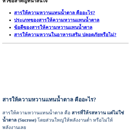
หัวข้อสำคัญที่น่าสนใจ
สารให้ความหวานแทนน้ำตาล คืออะไร?
ประเภทของสารให้ความหวานแทนน้ำตาล
ข้อดีของสารให้ความหวานแทนน้ำตาล
สารให้ความหวานในอาหารเสริม ปลอดภัยหรือไม่?
สารให้ความหวานแทนน้ำตาล คืออะไร?
สารให้ความหวานแทนน้ำตาล คือ
สารที่ให้รสหวาน แต่ไม่ใช่
น้ำตาล (Sucrose)
โดยส่วนใหญ่ให้พลังงานต่ำ หรือไม่ให้
พลังงานเลย