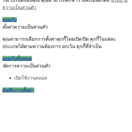
ใช้เว็บไซต์ของคุณ คุณสามารถศึกษารายละเอียดได้ที่
นโยบาย
ความเป็นส่วนตัว
ยอมรับ
ตั้งค่าความเป็นส่วนตัว
คุณสามารถเลือกการตั้งค่าคุกกี้โดยเปิด/ปิด คุกกี้ในแต่ละ
ประเภทได้ตามความต้องการ ยกเว้น คุกกี้ที่จำเป็น
ยอมรับทั้งหมด
จัดการความเป็นส่วนตัว
เปิดใช้งานตลอด
บันทึกการตั้งค่า