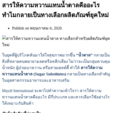
สารให้ความหวานแทนน้ำตาลคืออะไร
ทำไมกลายเป็นทางเลือกผลิตภัณฑ์ยุคใหม่
Publish on
พฤษภาคม 6, 2026
ในยุคที่ผู้บริโภคหันมาใส่ใจสุขภาพมากขึ้น
“น้ำตาล”
กลายเป็น
สิ่งที่หลายคนพยายามลดหรือหลีกเลี่ยง ไม่ว่าจะเป็นกลุ่มควบคุม
น้ำหนัก ผู้ป่วยเบาหวาน หรือสายเฮลท์ตี้ ทำให้
สารให้ความ
หวานแทนน้ำตาล (Sugar Substitutes)
กลายเป็นทางเลือกสำคัญ
ในอุตสาหกรรมอาหารและอาหารเสริม
Maydi International จะพาไปทำความเข้าใจว่า สารให้ความ
หวานแทนน้ำตาลคืออะไร มีกี่ประเภท และควรเลือกใช้อย่างไร
ให้เหมาะกับสินค้า