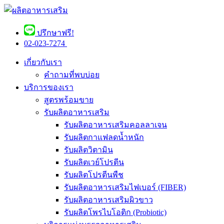
ปรึกษาฟรี!
02-023-7274 ​
เกี่ยวกับเรา
คำถามที่พบบ่อย
บริการของเรา
สูตรพร้อมขาย
รับผลิตอาหารเสริม
รับผลิตอาหารเสริมคอลลาเจน
รับผลิตกาแฟลดน้ำหนัก
รับผลิตวิตามิน
รับผลิตเวย์โปรตีน
รับผลิตโปรตีนพืช
รับผลิตอาหารเสริมไฟเบอร์ (FIBER)
รับผลิตอาหารเสริมผิวขาว
รับผลิตโพรไบโอติก (Probiotic)