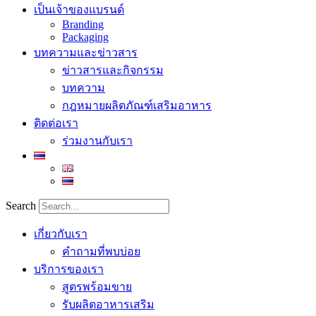
เป็นเจ้าของแบรนด์
Branding
Packaging
บทความและข่าวสาร
ข่าวสารและกิจกรรม
บทความ
กฎหมายผลิตภัณฑ์เสริมอาหาร
ติดต่อเรา
ร่วมงานกับเรา
Search
เกี่ยวกับเรา
คำถามที่พบบ่อย
บริการของเรา
สูตรพร้อมขาย
รับผลิตอาหารเสริม