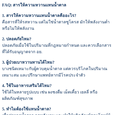
FAQ: สารให้ความหวานแทนน้ำตาล
1. สารให้ความหวานแทนน้ำตาลคืออะไร?
คือสารที่ให้รสหวาน แต่ไม่ใช่น้ำตาลซูโครส มักให้พลังงานต่ำ
หรือไม่ให้พลังงาน
2. ปลอดภัยไหม?
ปลอดภัยเมื่อใช้ในปริมาณที่กฎหมายกำหนด และควรเลือกสาร
ที่ได้รับอนุญาตจาก อย.
3. ผู้ป่วยเบาหวานทานได้ไหม?
บางชนิดเหมาะกับผู้ควบคุมน้ำตาล แต่ควรบริโภคในปริมาณ
เหมาะสม และปรึกษาแพทย์หากมีโรคประจำตัว
4. ใช้ในอาหารเสริมได้ไหม?
ใช้ได้ในหลายรูปแบบ เช่น ผงชงดื่ม เม็ดเคี้ยว เยลลี่ หรือ
ผลิตภัณฑ์สุขภาพ
5. ทำไมต้องใช้แทนน้ำตาล?