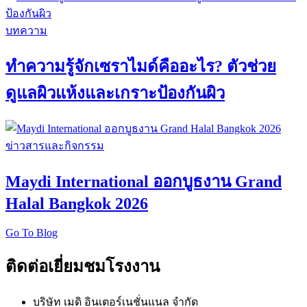
บทความ
ทำความรู้จักเซราไมด์คืออะไร? ตัวช่วย
ดูแลผิวแห้งและเกราะป้องกันผิว
ข่าวสารและกิจกรรม
Maydi International ออกบูธงาน Grand
Halal Bangkok 2026
Go To Blog
ติดต่อเยี่ยมชมโรงงาน
บริษัท เมดิ อินเตอร์เนชั่นแนล จำกัด