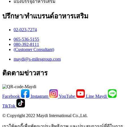
แบ่งบรรจุอาหารเสริม
ปรึกษา/ทำแบรนด์อาหารเสริม
02-023-7274​
065-536-5155
​080-392-8111
(Customer Consultant)​
maydi@s-milesgroup.com
ติดตามข่าวสาร
Facebook
Instagram
YouTube
Line Maydi
TikTok
© Copyright 2022 Maydi International Co.,Ltd.
เราใช้คุกกี้เพื่อพัฒนาประสิทธิภาพ และประสบการณ์ที่ดีในการ