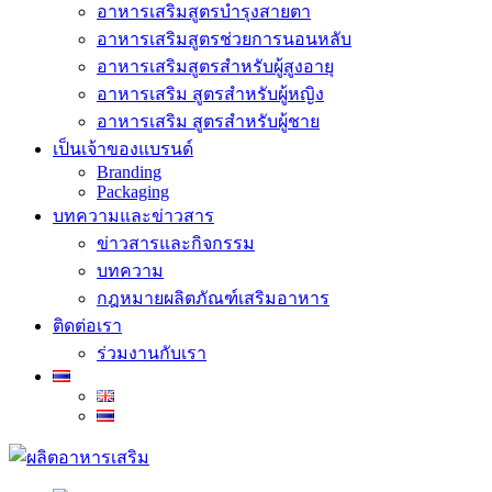
อาหารเสริมสูตรบำรุงสายตา
อาหารเสริมสูตรช่วยการนอนหลับ
อาหารเสริมสูตรสำหรับผู้สูงอายุ
อาหารเสริม สูตรสำหรับผู้หญิง
อาหารเสริม สูตรสำหรับผู้ชาย
เป็นเจ้าของแบรนด์
Branding
Packaging
บทความและข่าวสาร
ข่าวสารและกิจกรรม
บทความ
กฎหมายผลิตภัณฑ์เสริมอาหาร
ติดต่อเรา
ร่วมงานกับเรา