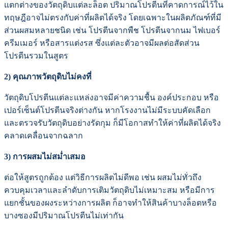
แตกต่างของวัตถุดิบแต่ละล็อต ปริมาณโปรตีนที่คาดการณ์ไว้ใน
ทฤษฎีอาจไม่ตรงกับค่าที่ผลิตได้จริง โดยเฉพาะในผลิตภัณฑ์ที่มี
ส่วนผสมหลายชนิด เช่น โปรตีนจากพืช โปรตีนจากนม ไฟเบอร์
ครีมเมอร์ หรือสารแต่งรส ซึ่งแต่ละตัวอาจมีผลต่อสัดส่วน
โปรตีนรวมในสูตร
2) คุณภาพวัตถุดิบไม่คงที่
วัตถุดิบโปรตีนแต่ละแหล่งอาจมีค่าความชื้น องค์ประกอบ หรือ
เปอร์เซ็นต์โปรตีนจริงต่างกัน หากโรงงานไม่มีระบบคัดเลือก
และตรวจรับวัตถุดิบอย่างรัดกุม ก็มีโอกาสทำให้ค่าที่ผลิตได้จริง
คลาดเคลื่อนจากฉลาก
3) การผสมไม่สม่ำเสมอ
ต่อให้สูตรถูกต้อง แต่วิธีการผลิตไม่ดีพอ เช่น ผสมไม่ทั่วถึง
ควบคุมเวลาและลำดับการเติมวัตถุดิบไม่เหมาะสม หรือมีการ
แยกชั้นของผงระหว่างการผลิต ก็อาจทำให้สินค้าบางล็อตหรือ
บางซองมีปริมาณโปรตีนไม่เท่ากัน