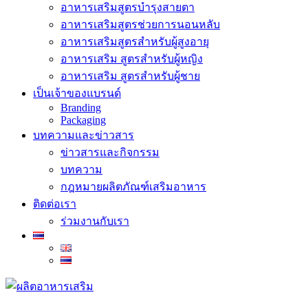
อาหารเสริมสูตรบำรุงสายตา
อาหารเสริมสูตรช่วยการนอนหลับ
อาหารเสริมสูตรสำหรับผู้สูงอายุ
อาหารเสริม สูตรสำหรับผู้หญิง
อาหารเสริม สูตรสำหรับผู้ชาย
เป็นเจ้าของแบรนด์
Branding
Packaging
บทความและข่าวสาร
ข่าวสารและกิจกรรม
บทความ
กฎหมายผลิตภัณฑ์เสริมอาหาร
ติดต่อเรา
ร่วมงานกับเรา