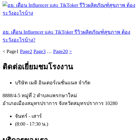
อย. เตือน Influencer และ TikToker รีวิวผลิตภัณฑ์สุขภาพ ต้อง
ระวังอะไรบ้าง?
<
Page
1
Page
2
Page
3
…
Page
20
>
ติดต่อเยี่ยมชมโรงงาน
บริษัท เมดิ อินเตอร์เนชั่นแนล จำกัด
8888/4-5 หมู่ที่ 2 ตำบลแพรกษาใหม่
อำเภอเมืองสมุทรปราการ จังหวัดสมุทรปราการ 10280
จันทร์ - เสาร์
(8:00 - 17:30 น.)