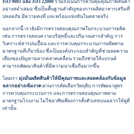
ISO 9001 และ ISO 22000
รวมถึงเน้นการควบคุมคุณภาพสินค้า
อย่างสม่ำเสมอ ซึ่งเป็นพื้นฐานสำคัญของการผลิตอาหารเสริมที่
ปลอดภัย มีความคงที่ และพร้อมแข่งขันในตลาดจริง
นอกจากนี้ เรายังมีการตรวจสอบคุณภาพในกระบวนการผลิต
เช่น การตรวจสอบความบริสุทธิ์และปริมาณสารสำคัญ การ
วิเคราะห์สารปนเปื้อน และการควบคุมกระบวนการผลิตตาม
มาตรฐานที่เกี่ยวข้อง ซึ่งเป็นองค์ประกอบสำคัญที่ช่วยลดความ
เสี่ยงของปัญหาฉลากคลาดเคลื่อน รวมถึงช่วยให้แบรนด์
สามารถพัฒนาสินค้าที่มีความน่าเชื่อถือมากขึ้น
โดยเรา
มุ่งมั่นผลิตสินค้าให้มีคุณภาพและสอดคล้องกับข้อมูล
ฉลากอย่างเข้มงวด
ผ่านการคัดเลือกวัตถุดิบ การพัฒนาสูตร
การควบคุมกระบวนการ และการตรวจสอบคุณภาพตาม
มาตรฐานโรงงาน ไม่ใช่อาศัยเพียงการตั้งตัวเลขบนฉลากให้ดูดี
เท่านั้น