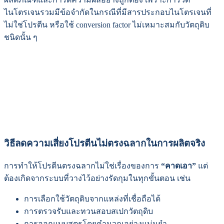
ไนโตรเจนรวมมีข้อจำกัดในกรณีที่มีสารประกอบไนโตรเจนที่
ไม่ใช่โปรตีน หรือใช้ conversion factor ไม่เหมาะสมกับวัตถุดิบ
ชนิดนั้น ๆ
วิธีลดความเสี่ยงโปรตีนไม่ตรงฉลากในการผลิตจริง
การทำให้โปรตีนตรงฉลากไม่ใช่เรื่องของการ
“คาดเอา”
แต่
ต้องเกิดจากระบบที่วางไว้อย่างรัดกุมในทุกขั้นตอน เช่น
การเลือกใช้วัตถุดิบจากแหล่งที่เชื่อถือได้
การตรวจรับและทวนสอบสเปกวัตถุดิบ
การออกแบบสูตรโดยคำนวณอย่างแม่นยำ