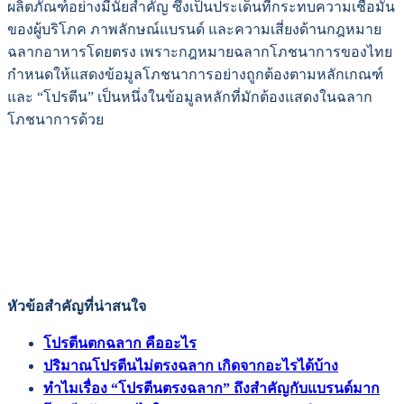
ผลิตภัณฑ์อย่างมีนัยสำคัญ ซึ่งเป็นประเด็นที่กระทบความเชื่อมั่น
ของผู้บริโภค ภาพลักษณ์แบรนด์ และความเสี่ยงด้านกฎหมาย
ฉลากอาหารโดยตรง เพราะกฎหมายฉลากโภชนาการของไทย
กำหนดให้แสดงข้อมูลโภชนาการอย่างถูกต้องตามหลักเกณฑ์
และ “โปรตีน” เป็นหนึ่งในข้อมูลหลักที่มักต้องแสดงในฉลาก
โภชนาการด้วย
หัวข้อสำคัญที่น่าสนใจ
โปรตีนตกฉลาก คืออะไร
ปริมาณโปรตีนไม่ตรงฉลาก เกิดจากอะไรได้บ้าง
ทำไมเรื่อง “โปรตีนตรงฉลาก” ถึงสำคัญกับแบรนด์มาก