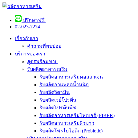
ปรึกษาฟรี!
02-023-7274 ​
เกี่ยวกับเรา
คำถามที่พบบ่อย
บริการของเรา
สูตรพร้อมขาย
รับผลิตอาหารเสริม
รับผลิตอาหารเสริมคอลลาเจน
รับผลิตกาแฟลดน้ำหนัก
รับผลิตวิตามิน
รับผลิตเวย์โปรตีน
รับผลิตโปรตีนพืช
รับผลิตอาหารเสริมไฟเบอร์ (FIBER)
รับผลิตอาหารเสริมผิวขาว
รับผลิตโพรไบโอติก (Probiotic)