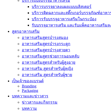
บริการแบ่งบรรจุอาหารเสริม
บริการบรรจุยาลงแผงแบบบลิสเตอร์
บริการติดฉลากและสติ๊กเกอร์บรรจุภัณฑ์อาหาร
บริการรับบรรจุอาหารเสริมในกระป๋อง
รับบรรจุอาหารเสริม และรับแพ็คอาหารเสริม
สูตรอาหารเสริม
อาหารเสริมสูตรบำรุงสมอง
อาหารเสริมสูตรบำรุงกระดูก
อาหารเสริมสูตรบำรุงสายตา
อาหารเสริมสูตรช่วยการนอนหลับ
อาหารเสริมสูตรสำหรับผู้สูงอายุ
อาหารเสริม สูตรสำหรับผู้หญิง
อาหารเสริม สูตรสำหรับผู้ชาย
เป็นเจ้าของแบรนด์
Branding
Packaging
บทความและข่าวสาร
ข่าวสารและกิจกรรม
บทความ