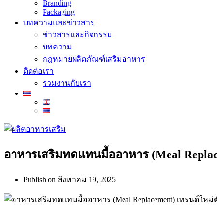
Branding
Packaging
บทความและข่าวสาร
ข่าวสารและกิจกรรม
บทความ
กฎหมายผลิตภัณฑ์เสริมอาหาร
ติดต่อเรา
ร่วมงานกับเรา
อาหารเสริมทดแทนมื้ออาหาร (Meal Replac
Publish on
สิงหาคม 19, 2025