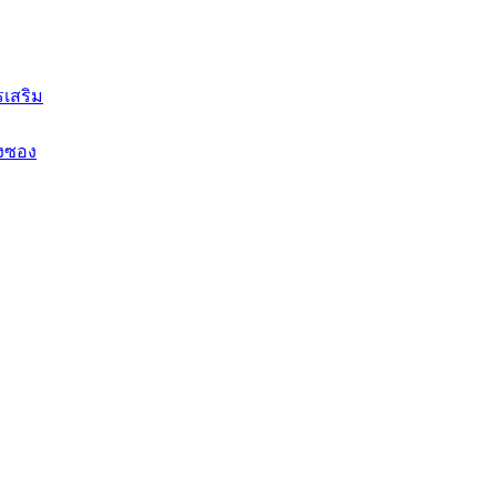
เสริม
ลงซอง