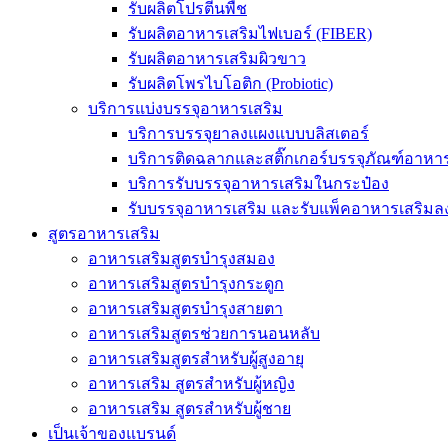
รับผลิตโปรตีนพืช
รับผลิตอาหารเสริมไฟเบอร์ (FIBER)
รับผลิตอาหารเสริมผิวขาว
รับผลิตโพรไบโอติก (Probiotic)
บริการแบ่งบรรจุอาหารเสริม
บริการบรรจุยาลงแผงแบบบลิสเตอร์
บริการติดฉลากและสติ๊กเกอร์บรรจุภัณฑ์อาหาร
บริการรับบรรจุอาหารเสริมในกระป๋อง
รับบรรจุอาหารเสริม และรับแพ็คอาหารเสริม
สูตรอาหารเสริม
อาหารเสริมสูตรบำรุงสมอง
อาหารเสริมสูตรบำรุงกระดูก
อาหารเสริมสูตรบำรุงสายตา
อาหารเสริมสูตรช่วยการนอนหลับ
อาหารเสริมสูตรสำหรับผู้สูงอายุ
อาหารเสริม สูตรสำหรับผู้หญิง
อาหารเสริม สูตรสำหรับผู้ชาย
เป็นเจ้าของแบรนด์