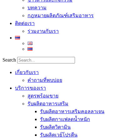
บทความ
กฎหมายผลิตภัณฑ์เสริมอาหาร
ติดต่อเรา
ร่วมงานกับเรา
Search
เกี่ยวกับเรา
คำถามที่พบบ่อย
บริการของเรา
สูตรพร้อมขาย
รับผลิตอาหารเสริม
รับผลิตอาหารเสริมคอลลาเจน
รับผลิตกาแฟลดน้ำหนัก
รับผลิตวิตามิน
รับผลิตเวย์โปรตีน