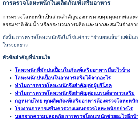
การตรวจโลหะหนักในผลิตภัณฑ์เสริมอาหาร
การตรวจโลหะหนักเป็นส่วนสำคัญของการควบคุมคุณภาพและความ
ธรรมชาติ ดิน น้ำ หรือกระบวนการผลิต และหากสะสมในร่างกาย
ดังนั้น การตรวจโลหะหนักจึงไม่ใช่แค่การ “ผ่านผลแล็บ” แต่เป็น
ในระยะยาว
หัวข้อสำคัญที่น่าสนใจ
โลหะหนักที่มักปนเปื้อนในภัณฑ์เสริมอาหารมีอะไรบ้าง
โลหะหนักปนเปื้อนในอาหารเสริมได้จากอะไร
ทำไมการตรวจโลหะหนักจึงสำคัญต่อผู้บริโภค
ทำไมการตรวจโลหะหนักจึงสำคัญต่อแบรนด์อาหารเสริม
กฎหมายไทย ทุกผลิตภัณฑ์เสริมอาหารต้องตรวจโลหะหนัก
โรงงานอาหารเสริมควรวางแผนตรวจโลหะหนักอย่างไร
นอกจากความปลอดภัย การตรวจโลหะหนักช่วยอะไรอีกบ้