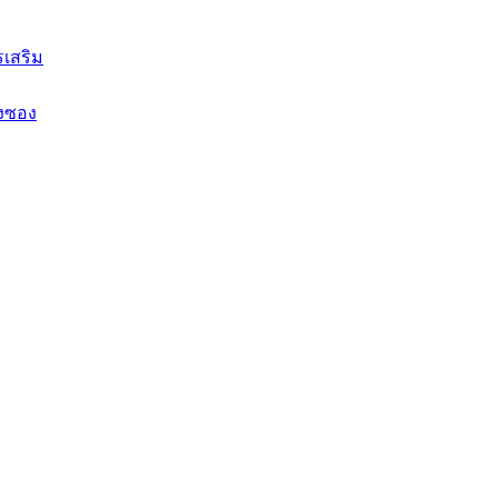
เสริม
ลงซอง