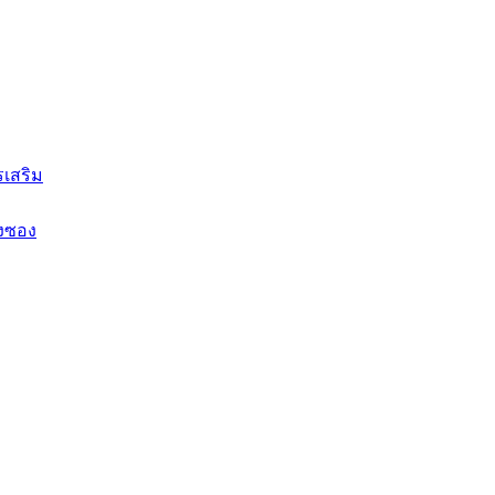
เสริม
ลงซอง