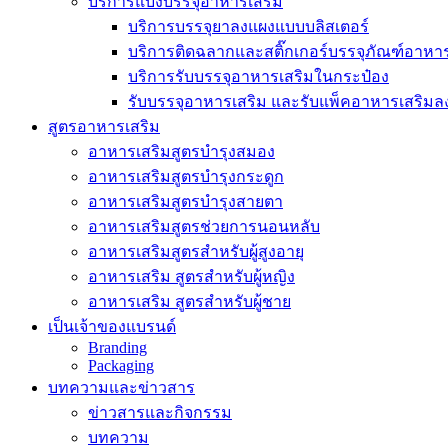
บริการแบ่งบรรจุอาหารเสริม
บริการบรรจุยาลงแผงแบบบลิสเตอร์
บริการติดฉลากและสติ๊กเกอร์บรรจุภัณฑ์อาหาร
บริการรับบรรจุอาหารเสริมในกระป๋อง
รับบรรจุอาหารเสริม และรับแพ็คอาหารเสริม
สูตรอาหารเสริม
อาหารเสริมสูตรบำรุงสมอง
อาหารเสริมสูตรบำรุงกระดูก
อาหารเสริมสูตรบำรุงสายตา
อาหารเสริมสูตรช่วยการนอนหลับ
อาหารเสริมสูตรสำหรับผู้สูงอายุ
อาหารเสริม สูตรสำหรับผู้หญิง
อาหารเสริม สูตรสำหรับผู้ชาย
เป็นเจ้าของแบรนด์
Branding
Packaging
บทความและข่าวสาร
ข่าวสารและกิจกรรม
บทความ