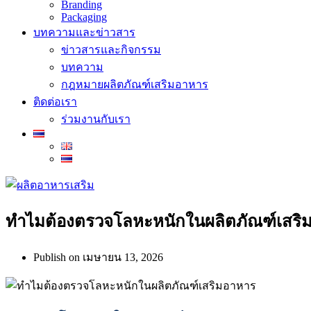
Branding
Packaging
บทความและข่าวสาร
ข่าวสารและกิจกรรม
บทความ
กฎหมายผลิตภัณฑ์เสริมอาหาร
ติดต่อเรา
ร่วมงานกับเรา
ทำไมต้องตรวจโลหะหนักในผลิตภัณฑ์เสริ
Publish on
เมษายน 13, 2026